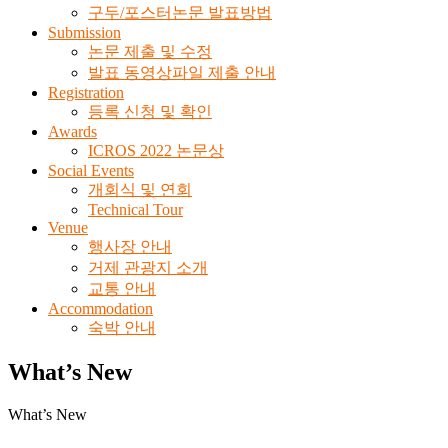
학
구두/포스터논문 발표방법
술
Submission
논문 제출 및 수정
대
발표 동영상파일 제출 안내
회
Registration
등록 신청 및 확인
2022
Awards
제
ICROS 2022 논문상
37
Social Events
회
개회식 및 연회
제
Technical Tour
어
Venue
로
행사장 안내
봇
거제 관광지 소개
시
교통 안내
스
Accommodation
숙박 안내
템
학
What’s New
회
학
술
What’s New
대