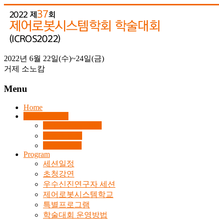
Skip
to
content
2022년 6월 22일(수)~24일(금)
2022
거제 소노캄
제
37
Menu
회
제
Home
About ICROS
어
ICROS 2022 안내
로
조직위원회
봇
What’s New
Program
시
세션일정
스
초청강연
템
우수신진연구자 세션
제어로봇시스템학교
학
특별프로그램
회
학술대회 운영방법